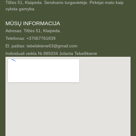
Tilžės 51, Klaipėda. Sendvario turgavietėje. Pirkėjai mato kaip
vyksta gamyba.
MŪSŲ INFORMACIJA
Adresas: Tilžės 51, Klaipėda.
Telefonas: +37067761839
El. paštas: tebelskiene63@gmail.com
Individuali veikla Nr.885034 Jolanta Tebelškienė