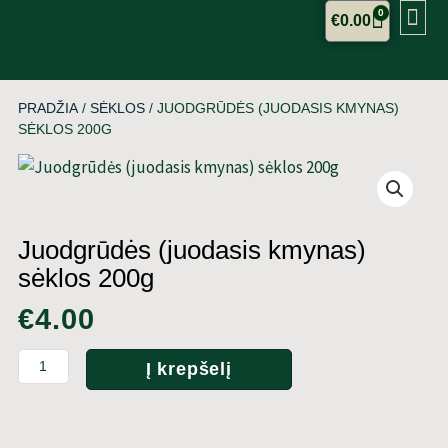
Me
Pereiti
Cart
0
€
0.00
prie
turinio
PRADŽIA
/
SĖKLOS
/ JUODGRŪDĖS (JUODASIS KMYNAS)
SĖKLOS 200G
Juodgrūdės (juodasis kmynas)
sėklos 200g
€
4.00
produkto
Į krepšelį
kiekis:
Juodgrūdės
(juodasis