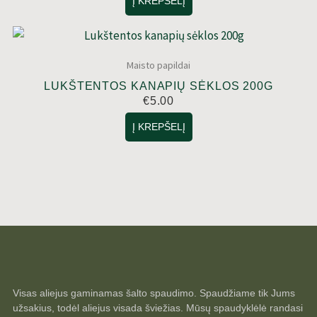
Į KREPŠELĮ
Maisto papildai
LUKŠTENTOS KANAPIŲ SĖKLOS 200G
€
5.00
Į KREPŠELĮ
Visas aliejus gaminamas šalto spaudimo. Spaudžiame tik Jums
užsakius, todėl aliejus visada šviežias. Mūsų spaudyklėlė randasi